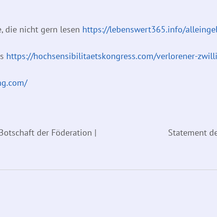
, die nicht gern lesen
https://lebenswert365.info/alleing
os
https://hochsensibilitaetskongress.com/verlorener-zwill
ing.com/
tschaft der Föderation |
Statement de
Kontakt
dirk@botschafter-ik.de
+49 (0)152 244 485 61