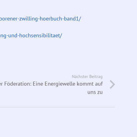
eborener-zwilling-hoerbuch-band1/
ing-und-hochsensibilitaet/
Nächster Beitrag
r Föderation: Eine Energiewelle kommt auf
uns zu
Veranstaltungen
Seminar »Symbole« | September 2026
12. September
–
13. September