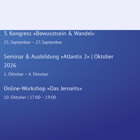
Online-Workshop »Unsere 7 Körper«
19. September | 17:00
–
19:00
3. Kongress »Bewusstsein & Wandel«
25. September
–
27. September
Seminar & Ausbildung »Atlantis 2« | Oktober
2026
1. Oktober
–
4. Oktober
Online-Workshop »Das Jenseits«
10. Oktober | 17:00
–
19:00