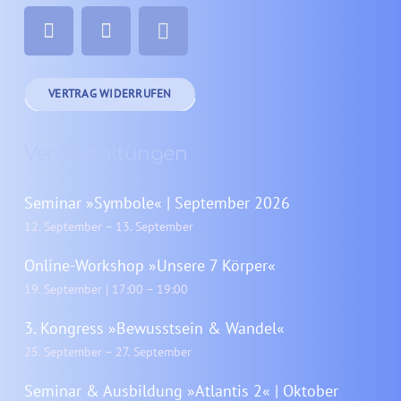
VERTRAG WIDERRUFEN
Veranstaltungen
Seminar »Symbole« | September 2026
12. September
–
13. September
Online-Workshop »Unsere 7 Körper«
19. September | 17:00
–
19:00
3. Kongress »Bewusstsein & Wandel«
25. September
–
27. September
Seminar & Ausbildung »Atlantis 2« | Oktober