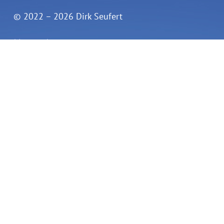
© 2022 – 2026 Dirk Seufert
Kontakt
dirk@botschafter-ik.de
+49 (0)152 244 485 61
VERTRAG WIDERRUFEN
Veranstaltungen
Seminar »Symbole« | September 2026